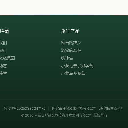
解呼籁
旅行产品
我们
额吉的故乡
旅行
游牧的森林
文旅集团
嗨冰雪
动态
小蒙马亲子游学营
荣誉
小蒙马冬令营
蒙ICP备2025033324号-2
|
内蒙古呼籁文化科技有限公司（提供技术支持）
© 2026 内蒙古呼籁文旅投资开发集团有限公司 版权所有