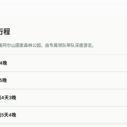
行程
盖阿尔山国家森林公园，由专属领队带队深度游览。
4晚
5晚
线4天3晚
线5天4晚