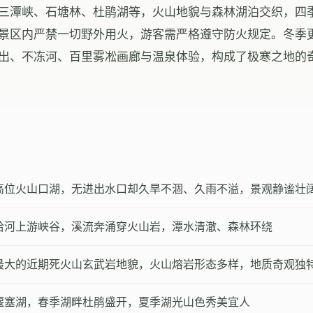
三潭峡、石塘林、杜鹃湖等，火山地貌与森林湖泊交织，四
景区内严禁一切野外用火，游客需严格遵守防火规定。冬季更是
出、不冻河、百里雾凇画廊与温泉体验，构成了极寒之地的
 高位火山口湖，无进出水口却久旱不涸、久雨不溢，景观静谧壮
拉哈河上游峡谷，溪流奔涌穿火山岩，潭水清澈、森林环绕
洲最大的近期死火山玄武岩地貌，火山熔岩形态多样，地质奇观独
山堰塞湖，春季湖畔杜鹃盛开，夏季湖光山色秀美宜人