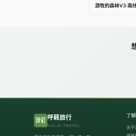
游牧的森林V3·南
了
呼籁旅行
HULAI TRAVEL
关于
呼籁