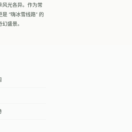
季风光各异。作为常
 “嗨冰雪线路” 的
奇幻盛景。
阔
特