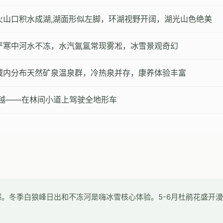
 火山口积水成湖,湖面形似左脚，环湖视野开阔，湖光山色绝美
季严寒中河水不冻，水汽氤氲常现雾凇，冰雪景观奇幻
区域内分布天然矿泉温泉群，冷热泉并存，康养体验丰富
穿越——在林间小道上驾驶全地形车
。冬季白狼峰日出和不冻河是嗨冰雪核心体验。5-6月杜鹃花盛开漫