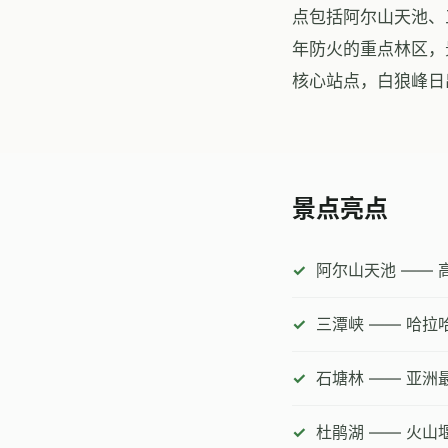
点包括阿尔山天池、
年防火的重点林区，
核心站点，白狼峰日
景点亮点
阿尔山天池 ——
三潭峡 —— 哈
石塘林 —— 亚
杜鹃湖 —— 火