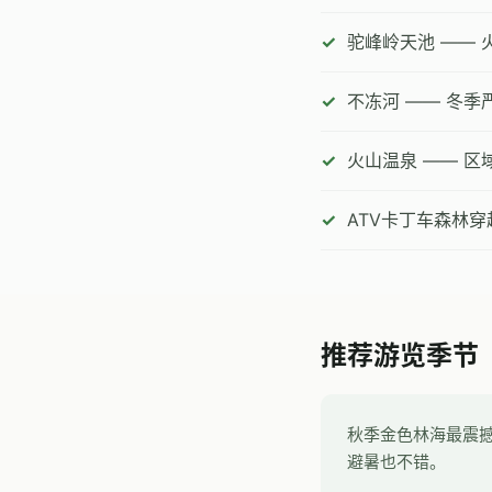
驼峰岭天池 ——
不冻河 —— 冬
火山温泉 —— 
ATV卡丁车森林
推荐游览季节
秋季金色林海最震撼
避暑也不错。