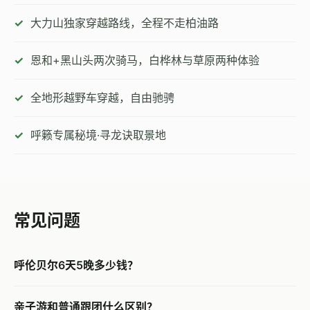
大力山独家穿越路线，全程不走柏油路
恩和+黑山头两次骑马，白桦林与草原两种体验
全地形越野车穿越，自由驰骋
呼籁专属秘境·寻龙诀取景地
常见问题
呼伦贝尔6天5晚多少钱？
亲子游和普通跟团什么区别？