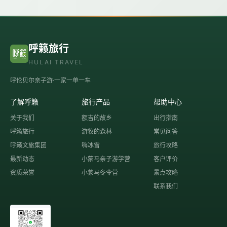
呼籁旅行
HULAI TRAVEL
呼伦贝尔亲子游·一家一单一车
了解呼籁
旅行产品
帮助中心
关于我们
额吉的故乡
出行指南
呼籁旅行
游牧的森林
常见问答
呼籁文旅集团
嗨冰雪
旅行攻略
最新动态
小蒙马亲子游学营
客户评价
资质荣誉
小蒙马冬令营
景点攻略
联系我们