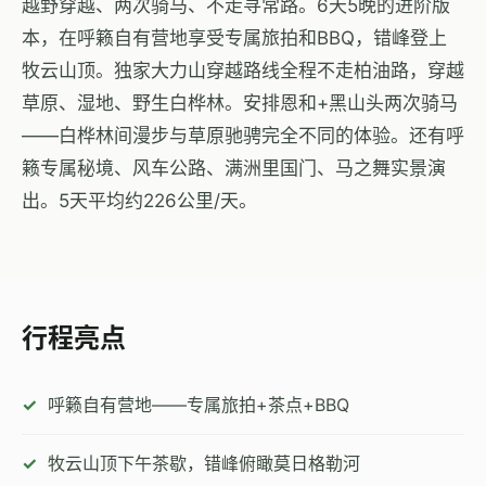
越野穿越、两次骑马、不走寻常路。6天5晚的进阶版
本，在呼籁自有营地享受专属旅拍和BBQ，错峰登上
牧云山顶。独家大力山穿越路线全程不走柏油路，穿越
草原、湿地、野生白桦林。安排恩和+黑山头两次骑马
——白桦林间漫步与草原驰骋完全不同的体验。还有呼
籁专属秘境、风车公路、满洲里国门、马之舞实景演
出。5天平均约226公里/天。
行程亮点
呼籁自有营地——专属旅拍+茶点+BBQ
牧云山顶下午茶歇，错峰俯瞰莫日格勒河