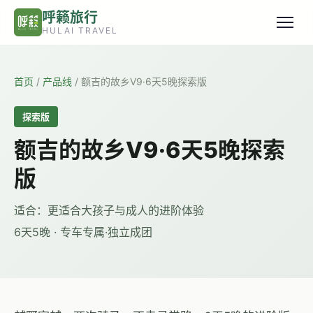
跳转到主要内容
呼籁旅行
HULAI TRAVEL
首页
/
产品线
/
额吉的故乡V9·6天5晚探索版
探索版
额吉的故乡V9·6天5晚探索
版
适合：更适合大孩子与成人的进阶体验
6天5晚 · 专车专属·独立成团