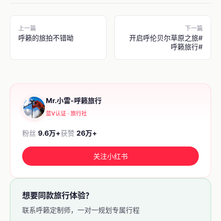
上一篇
下一篇
呼籁的旅拍不错呦
开启呼伦贝尔草原之旅#
呼籁旅行#
Mr.小雷-呼籁旅行
蓝V认证 · 旅行社
粉丝
9.6万+
获赞
26万+
关注小红书
想要同款旅行体验？
联系呼籁定制师，一对一规划专属行程