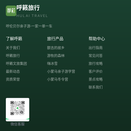
呼籁旅行
HULAI TRAVEL
呼伦贝尔亲子游·一家一单一车
了解呼籁
旅行产品
帮助中心
关于我们
额吉的故乡
出行指南
呼籁旅行
游牧的森林
常见问答
呼籁文旅集团
嗨冰雪
旅行攻略
最新动态
小蒙马亲子游学营
客户评价
资质荣誉
小蒙马冬令营
景点攻略
联系我们
微信客服