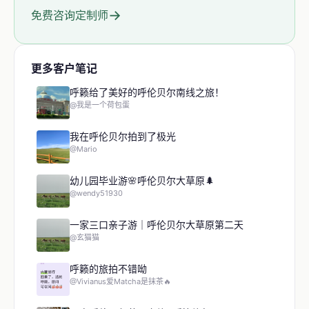
→
免费咨询定制师
更多客户笔记
呼籁给了美好的呼伦贝尔南线之旅！
@我是一个荷包蛋
我在呼伦贝尔拍到了极光
@Mario
幼儿园毕业游🌸呼伦贝尔大草原🌲
@wendy51930
一家三口亲子游｜呼伦贝尔大草原第二天
@玄猫猫
呼籁的旅拍不错呦
@Vivianus爱Matcha是抹茶🔥