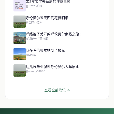
带2岁宝宝去草原的注意事项
@元气小妈咪
呼伦贝尔五天四晚花费明细
@理财小达人
呼籁给了美好的呼伦贝尔南线之旅！
@我是一个荷包蛋
我在呼伦贝尔拍到了极光
@Mario
幼儿园毕业游🌸呼伦贝尔大草原🌲
@wendy51930
查看全部笔记 →