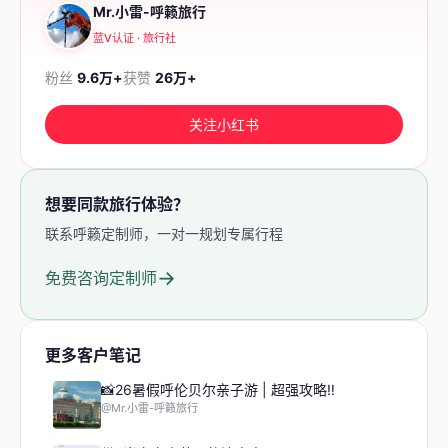
Mr.小雷-呼籁旅行
蓝V认证 · 旅行社
粉丝
9.6万+
获赞
26万+
关注小红书
想要同款旅行体验？
联系呼籁定制师，一对一规划专属行程
→
免费咨询定制师
更多客户笔记
📸26暑假呼伦贝尔亲子游 | 超强攻略‼️
@Mr.小雷-呼籁旅行