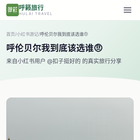
跳转到主要内容
呼籁旅行
HULAI TRAVEL
首页
/
小红书游记
/
呼伦贝尔我到底该选谁🤨
呼伦贝尔我到底该选谁🤨
来自小红书用户 @扣子挺好的 的真实旅行分享