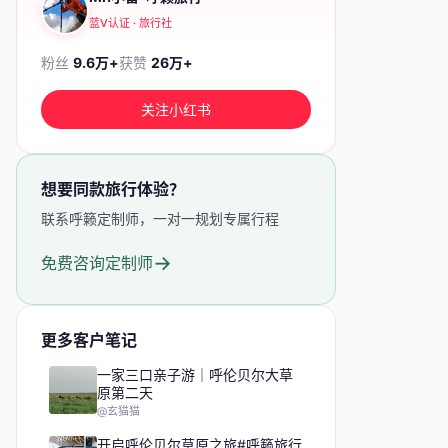
蓝V认证 · 旅行社
粉丝
9.6万+
获赞
26万+
关注小红书
想要同款旅行体验？
联系呼籁定制师，一对一规划专属行程
→
免费咨询定制师
更多客户笔记
一家三口亲子游｜呼伦贝尔大草
原第二天
@玄猫猫
开启呼伦贝尔草原之旅#呼籁旅行