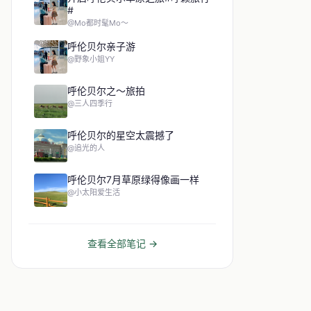
#
@Mo都时髦Mo～
呼伦贝尔亲子游
@野象小姐YY
呼伦贝尔之～旅拍
@三人四季行
呼伦贝尔的星空太震撼了
@追光的人
呼伦贝尔7月草原绿得像画一样
@小太阳爱生活
查看全部笔记 →