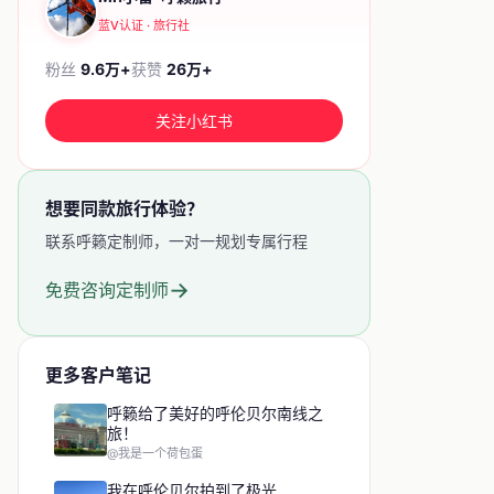
蓝V认证 · 旅行社
粉丝
9.6万+
获赞
26万+
关注小红书
想要同款旅行体验？
联系呼籁定制师，一对一规划专属行程
→
免费咨询定制师
更多客户笔记
呼籁给了美好的呼伦贝尔南线之
旅！
@我是一个荷包蛋
我在呼伦贝尔拍到了极光