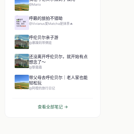
@Mario
呼籁的旅拍不错呦
@Vivianus爱Matcha是抹茶🔥
呼伦贝尔亲子游
@暴躁妈带俩娃
还没离开呼伦贝尔，就开始有点
想念了～
@黎霜霜
带父母去呼伦贝尔｜老人家也能
轻松玩
@阿橙的旅行日记
查看全部笔记 →