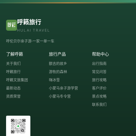
呼籁旅行
HULAI TRAVEL
呼伦贝尔亲子游·一家一单一车
了解呼籁
旅行产品
帮助中心
关于我们
额吉的故乡
出行指南
呼籁旅行
游牧的森林
常见问答
呼籁文旅集团
嗨冰雪
旅行攻略
最新动态
小蒙马亲子游学营
客户评价
资质荣誉
小蒙马冬令营
景点攻略
联系我们