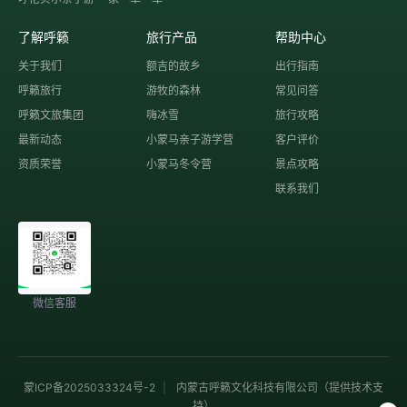
了解呼籁
旅行产品
帮助中心
关于我们
额吉的故乡
出行指南
呼籁旅行
游牧的森林
常见问答
呼籁文旅集团
嗨冰雪
旅行攻略
最新动态
小蒙马亲子游学营
客户评价
资质荣誉
小蒙马冬令营
景点攻略
联系我们
微信客服
蒙ICP备2025033324号-2
|
内蒙古呼籁文化科技有限公司（提供技术支
持）