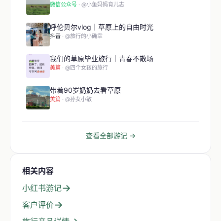
微信公众号
· @小鱼妈妈育儿志
呼伦贝尔vlog｜草原上的自由时光
抖音
· @旅行的小确幸
我们的草原毕业旅行｜青春不散场
美篇
· @四个女孩的旅行
带着90岁奶奶去看草原
美篇
· @孙女小敏
查看全部游记 →
相关内容
→
小红书游记
→
客户评价