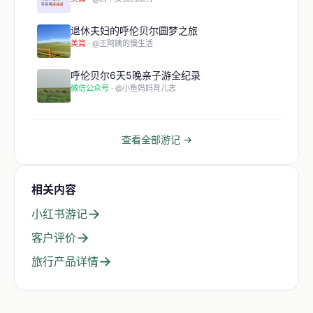
退休夫妇的呼伦贝尔圆梦之旅
美篇
· @王阿姨的慢生活
呼伦贝尔6天5晚亲子游全纪录
微信公众号
· @小鱼妈妈育儿志
查看全部游记 →
相关内容
→
小红书游记
→
客户评价
→
旅行产品详情