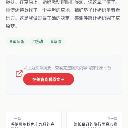
搀扶。在草原上，奶奶激动得眼眶湿润，说这辈子值了。
师傅还特意找了一个平坦的草地，铺好垫子让奶奶坐着看
远方。这是我做过最正确的决定，感谢呼籁让奶奶圆了草
原梦。
#孝亲游
#感动
#草原
以上为文章摘要，查看完整图文内容请前往原平台
在美篇查看原文
上一篇
下一篇
呼伦贝尔秋色｜九月的白
给长辈订的旅行团真心推