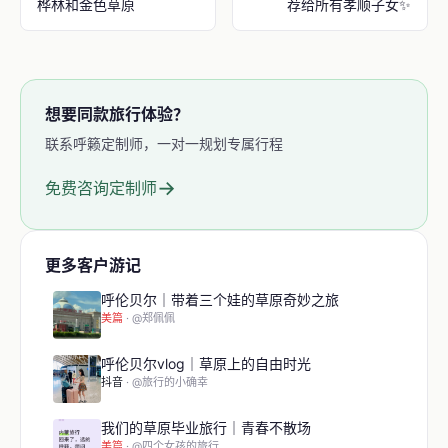
桦林和金色草原
荐给所有孝顺子女✨
想要同款旅行体验？
联系呼籁定制师，一对一规划专属行程
→
免费咨询定制师
更多客户游记
呼伦贝尔｜带着三个娃的草原奇妙之旅
美篇
· @郑佩佩
呼伦贝尔vlog｜草原上的自由时光
抖音
· @旅行的小确幸
我们的草原毕业旅行｜青春不散场
美篇
· @四个女孩的旅行