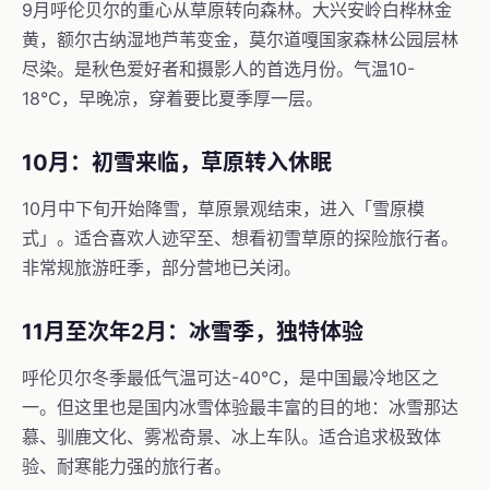
9月呼伦贝尔的重心从草原转向森林。大兴安岭白桦林金
黄，额尔古纳湿地芦苇变金，莫尔道嘎国家森林公园层林
尽染。是秋色爱好者和摄影人的首选月份。气温10-
18℃，早晚凉，穿着要比夏季厚一层。
10月：初雪来临，草原转入休眠
10月中下旬开始降雪，草原景观结束，进入「雪原模
式」。适合喜欢人迹罕至、想看初雪草原的探险旅行者。
非常规旅游旺季，部分营地已关闭。
11月至次年2月：冰雪季，独特体验
呼伦贝尔冬季最低气温可达-40℃，是中国最冷地区之
一。但这里也是国内冰雪体验最丰富的目的地：冰雪那达
慕、驯鹿文化、雾凇奇景、冰上车队。适合追求极致体
验、耐寒能力强的旅行者。