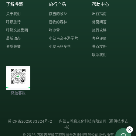
了解呼籁
旅行产品
帮助中心
关于我们
额吉的故乡
出行指南
呼籁旅行
游牧的森林
常见问答
呼籁文旅集团
嗨冰雪
旅行攻略
最新动态
小蒙马亲子游学营
客户评价
资质荣誉
小蒙马冬令营
景点攻略
联系我们
微信客服
蒙ICP备2025033324号-2
|
内蒙古呼籁文化科技有限公司（提供技术支
持）
© 2026 内蒙古呼籁文旅投资开发集团有限公司 版权所有