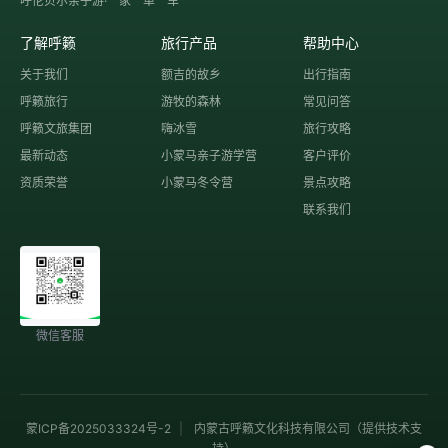
呼伦贝尔亲子游·一家一单一车
了解呼籁
旅行产品
帮助中心
关于我们
额吉的故乡
出行指南
呼籁旅行
游牧的森林
常见问答
呼籁文旅集团
嗨冰雪
旅行攻略
最新动态
小蒙马亲子游学营
客户评价
资质荣誉
小蒙马冬令营
景点攻略
联系我们
微信客服
蒙ICP备2025033324号-2
|
内蒙古呼籁文化科技有限公司（提供技术支